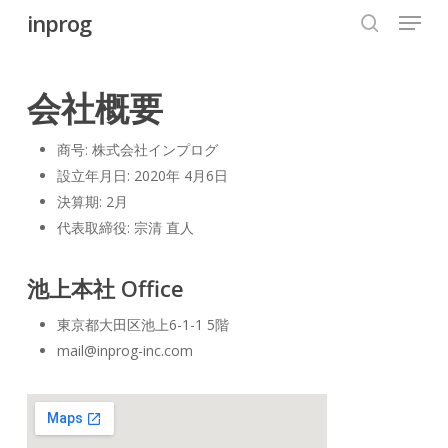
Menu
Skip
inprog
to
search
Close
main
Menu
content
会社概要
商号: 株式会社インプログ
設立年月日: 2020年 4月6日
決算期: 2月
代表取締役: 宗清 直人
池上本社 Office
東京都大田区池上6-1-1 5階
mail@inprog-inc.com